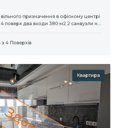
вільного призначення в офісному центрі
 4 поверх два входи 380 м2 2 санвузли на
иторії, відеоспостереження опалення та
щення за допомогою сучасного
 з 4 Поверхів
фективне опалення взимку та
тку)
Планування:…
Квартира
Здано