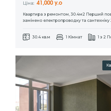
41,000 у.о
Ціна:
Квартира з ремонтом, 30.4м2 Перший по
замінено електропроводку та сантехніку 
власний заїзд та паркомісце До квартири
30.4 кв.м
1 Кімнат
1 з 2 
К