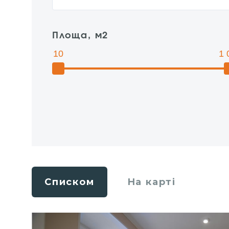
Площа, м2
10
1 
Списком
На карті