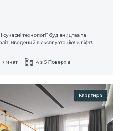
 сучасні технології будівництва та
іт. Введений в експлуатацію! Є ліфт!
 електричне (котел Protherm) Водяний
теплювачем 5 см, + звукоізоляція підлоги).
1 Кімнат
4 з 5 Поверхів
повна розводка води та каналізації + трап
Квартира