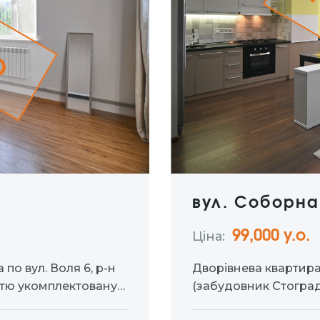
о
вул. Соборна
99,000 у.о.
Ціна:
по вул. Воля 6, р-н
Дворівнева квартира
стю укомплектовану
(забудовник Стоград)
Висота стелі: 2,80 м
кухня-вітальня з вих