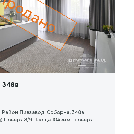
Продано
 348в
 Район Пивзавод, Соборна, 348в
 Поверх 8/9 Площа 104кв.м 1 поверх:
одом на терасу, передпокій, с/в 2 поверх: