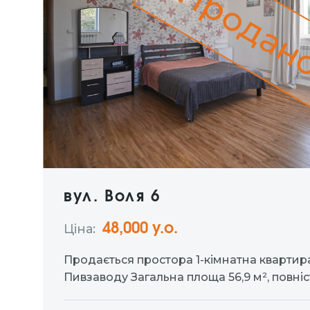
Продан
вул. Воля 6
48,000 у.о.
Ціна:
Продається простора 1-кімнатна квартира 
Пивзаводу Загальна площа 56,9 м², повні
та готову для комфортного проживання. • 