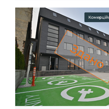
Комерційн
Здано