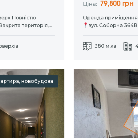
79,800 грн
Ціна:
верх Повністю
Оренда приміщення 
Закрита територія,
вул. Соборна 364В
 є сарай
поверсі охорона тер
охолодження примі
Поверхів
380 м.кв
4
теплового насоса (е
кондиціонування влі
вартира, новобудова