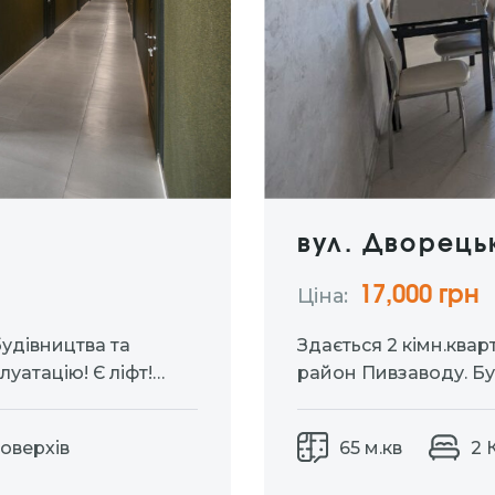
вул. Дворець
17,000 грн
Ціна:
будівництва та
Здається 2 кімн.квар
уатацію! Є ліфт!
район Пивзаводу. Бу
Protherm) Водяний
пульту, в дворі є ст
коізоляція підлоги).
ремонтом, повністю 
Поверхів
65 м.кв
2 
та каналізації + трап
Два балкона. Великі 
000грн.+комунальні