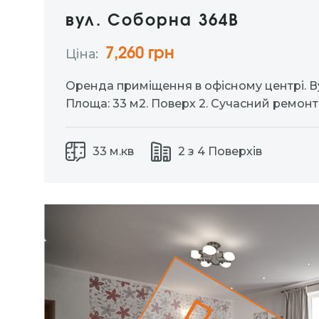
вул. Соборна 364В
7,260 грн
Ціна:
Оренда приміщення в офісному центрі. В
Площа: 33 м2. Поверх 2. Сучасний ремонта
готові до роботи. Санвузли на поверсі. П
генератори. Доступна парковка для авто
33 м.кв
2 з 4 Поверхів
тереторія. Ціна 220 грн / м2 КОМІСІЯ ВІД