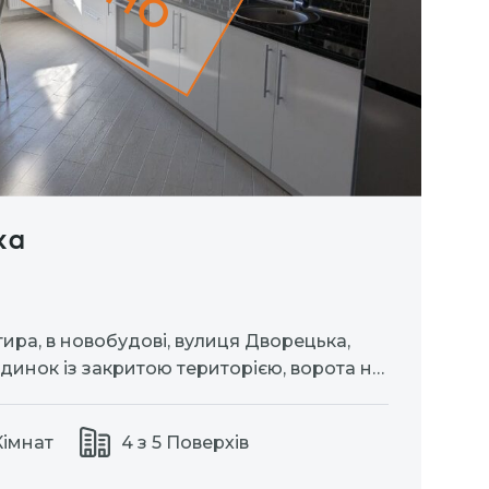
ка
тира, в новобудові, вулиця Дворецька,
динок із закритою територією, ворота на
оянка для автомобіля. Квартира з сучасним
укомплектована меблями та технікою.
Кімнат
4 з 5 Поверхів
шафи! Сигналізація! Ціна – 17
…