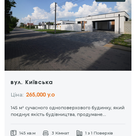
вул. Київська
Ціна:
265,000 у.о
145 м² сучасного одноповерхового будинку, який
поєднує якість будівництва, продумане
планування та всі міські комунікації.
Світло 15
кВт (3 фази), газ, централізована вода та
145 кв.м
3 Кімнат
1 з 1 Поверхів
каналізація.
Монолітне перекриття,