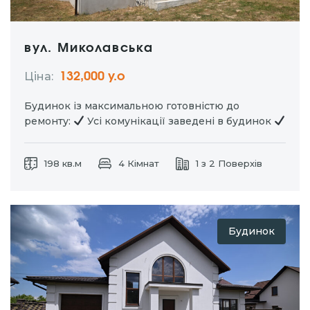
вул. Миколавська
Ціна:
132,000 у.о
Будинок із максимальною готовністю до
ремонту:
Усі комунікації заведені в будинок
Штукатурка стін, розведена електрика та вода
Бетонні сходи
Утеплене горище
Паркан по
198 кв.м
4 Кімнат
1 з 2 Поверхів
всьому периметру ділянки
Переливний
септик на 23 м³ Планування:
6…
Будинок