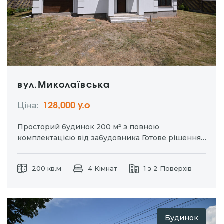
вул.Миколаївська
Ціна:
128,000 у.о
Просторий будинок 200 м² з повною
комплектацією від забудовника Готове рішення
для тих, хто хоче отримати якісний будинок без
зайвих витрат на базові роботи.
Комплектація:
200 кв.м
4 Кімнат
1 з 2 Поверхів
* паркан по периметру * електрика 5 кВт (3 фази)
заведена в будинок *…
Будинок