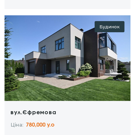
мембранна покрівля, утеплений фасад.
Алюмінієві вікна та двері Aluprof. Планування,…
Будинок
вул.Єфремова
Ціна:
780,000 у.о