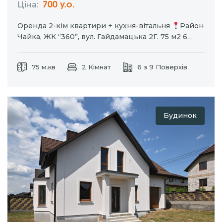
Ціна:
700 у.о.
Оренда 2-кім квартири + кухня-вітальня
Район
Чайка, ЖК “360”, вул. Гайдамацька 2Г. 75 м2 6
поверх індивідуальне газове опалення EcoFlow
закрита територія Продумане планування: дві
75 м.кв
2 Кімнат
6 з 9 Поверхів
окремі спальні, простора кухня-вітальня, окрема
кладова, де розміщена пральна машина та є
додаткове місце для…
Будинок