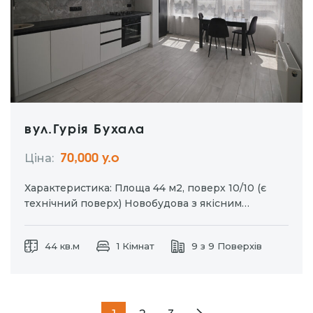
вул.Гурія Бухала
Ціна:
70,000 у.о
Характеристика: Площа 44 м2, поверх 10/10 (є
технічний поверх) Новобудова з якісним
ремонтом. Автономне газове опалення, квартира
повністю укомплектована меблями та побутовою
44 кв.м
1 Кімнат
9 з 9 Поверхів
технікою.