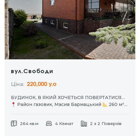
вул.Свободи
Ціна:
220,000 у.о
БУДИНОК, В ЯКИЙ ХОЧЕТЬСЯ ПОВЕРТАТИСЯ…
Район газовик, Масив Бармацький
260 м²
простору, комфорту та якості Будинок у гарному
стані, побудований із подвійної цегли з
264 кв.м
4 Кімнат
2 з 2 Поверхів
утепленням, а це — тепло взимку, комфорт і
енергоефективність
2 житлові поверхи +…