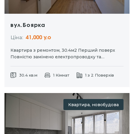
вул.Боярка
Ціна:
41,000 у.о
Квартира з ремонтом, 30.4м2 Перший поверх
Повністю замінено електропроводку та
сантехніку Закрита територія, власний заїзд та
паркомісце До квартири є сарай
30.4 кв.м
1 Кімнат
1 з 2 Поверхів
Квартира, новобудова