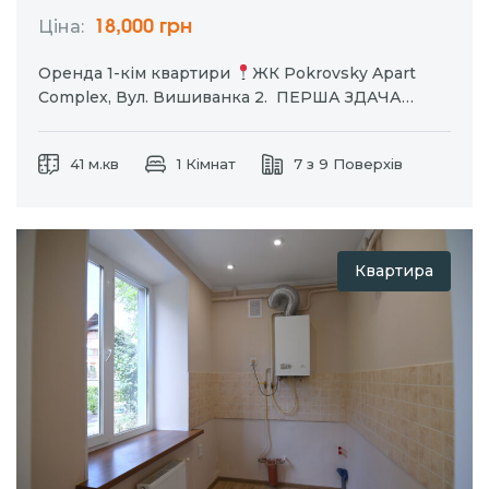
Ціна:
18,000 грн
Оренда 1-кім квартири
ЖК Pokrovsky Apart
Complex, Вул. Вишиванка 2. ПЕРША ЗДАЧА
Новий житловий комплекс в Рівному 41 м2 7
поверх дахова котельня тепла підлога інтернет
41 м.кв
1 Кімнат
7 з 9 Поверхів
Продумане планування: світла спальня з різним
освітленням та місткою шафою, передпокій із
дзеркалом в…
Квартира