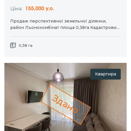
Ціна:
155,000 у.о.
Продаж перспективної земельної ділянки,
район Льонокомбінат площа 0,38га Кадастровий
номер 5624681500:08:001:0376 Детальніше за
телефоном (096) 500-28-33 Борислава
0,38 га
Квартира
Здано