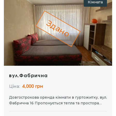
Кімната
Здано
вул.Фабрична
Ціна:
4,000 грн
Довгострокова оренда кімнати в гуртожитку, вул.
Фабрична 16 Пропонується тепла та простора
кімната для оренди Поверх 2 Холодильник та
пральна машина індивідуальні для орендаря