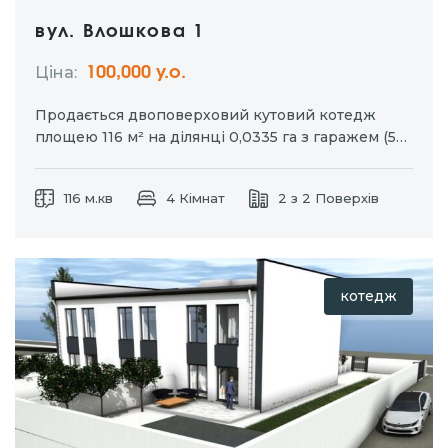
вул. Влошкова 1
Ціна:
100,000 у.о.
Продається двоповерховий кутовий котедж
площею 116 м² на ділянці 0,0335 га з гаражем (55
м²). Побудований із якісних матеріалів та з
урахуванням сучасних технологій. Переваги
116 м.кв
4 Кімнат
2 з 2 Поверхів
котеджу: • монолітні сходи та перекриття –
надійність і довговічність; • дах із металопрофілю;
•…
котедж