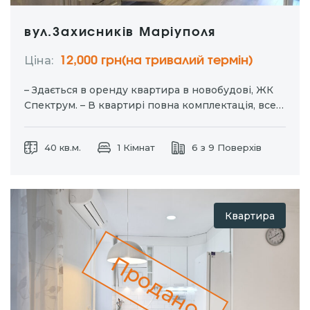
вул.Захисників Маріуполя
Ціна:
12,000 грн(на тривалий термін)
– Здається в оренду квартира в новобудові, ЖК
Спектрум. – В квартирі повна комплектація, все
сучасне та якісне! – Закрита територія, шостий
поверх, є балкон! – Меблі: дві шафи купе,
40 кв.м.
1 Кімнат
6 з 9 Поверхів
двоспальне ліжко, диван, укомплектована кухня.
– Техніка: холодильник, пральна машина,…
Квартира
Продано