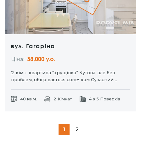
вул. Гагаріна
Ціна:
38,000 у.о.
2-кімн. квартира “хрущівка” Кутова, але без
проблем, обігрівається сонечком Сучасний
ремонт Повністю укомплектована меблями та
побутовою технікою Вільна!
40 кв.м.
2 Кімнат
4 з 5 Поверхів
1
2