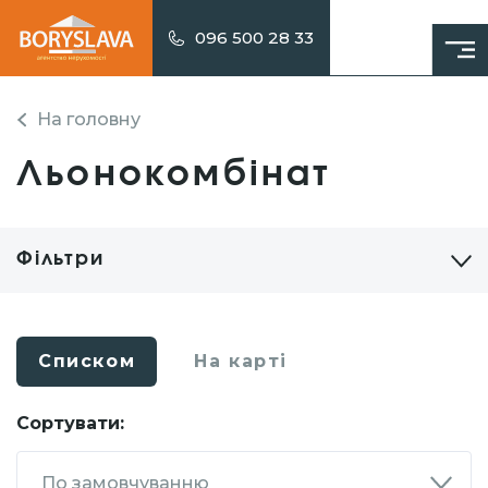
096 500 28 33
На головну
Льонокомбінат
Фільтри
Списком
На карті
Сортувати:
По замовчуванню