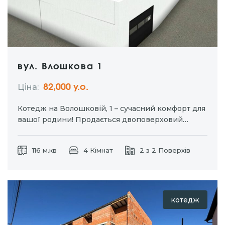
вул. Влошкова 1
Ціна:
82,000 у.о.
Котедж на Волошковій, 1 – сучасний комфорт для
вашої родини! Продається двоповерховий
котедж площею 116 м² на ділянці 0,0188 га.
Побудований із якісних матеріалів та з
116 м.кв
4 Кімнат
2 з 2 Поверхів
урахуванням сучасних технологій. Переваги
котеджу: • монолітні сходи та перекриття –
надійність і довговічність;…
котедж