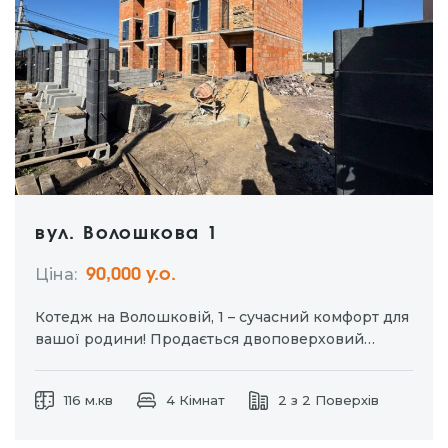
вул. Волошкова 1
Ціна:
90,000 у.о.
Котедж на Волошковій, 1 – сучасний комфорт для
вашої родини! Продається двоповерховий
кутовий котедж площею 116 м² на ділянці 0,0338
га. Побудований із якісних матеріалів та з
116 м.кв
4 Кімнат
2 з 2 Поверхів
урахуванням сучасних технологій. Переваги
котеджу: • монолітні сходи та перекриття –