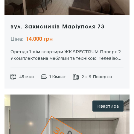
вул. Захисників Маріуполя 73
Ціна:
14,000 грн
Оренда 1-кім квартири ЖК SPECTRUM Поверх 2
Укомплектована меблями та технікою: Телевізор
Газова плита Духова шафа Холодильник Витяжка
Пилосос Підключений інтернет. Балкон. Площа:
45 м.кв
1 Кімнат
2 з 9 Поверхів
45 м2 Без тварин. Ціна: 14 500 грн +
комун.послуги
Квартира