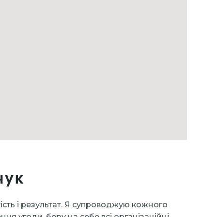
чук
тість і результат. Я супроводжую кожного
ння угоди, беру на себе всі організаційні