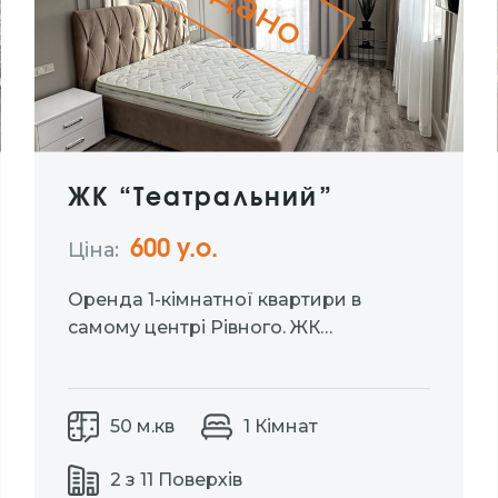
Здано
ЖК “Театральний”
600 у.о.
Ціна:
Оренда 1-кімнатної квартири в
самому центрі Рівного. ЖК
«Театральний» Поверх: 2 із 11. Площа:
50 м2. Дизайнерський ремонт,
сучасна техніка та атмосфера
50 м.кв
1 Кімнат
розкоші в кожній деталі. Ціна: 600$ +
комун.послуги
2 з 11 Поверхів