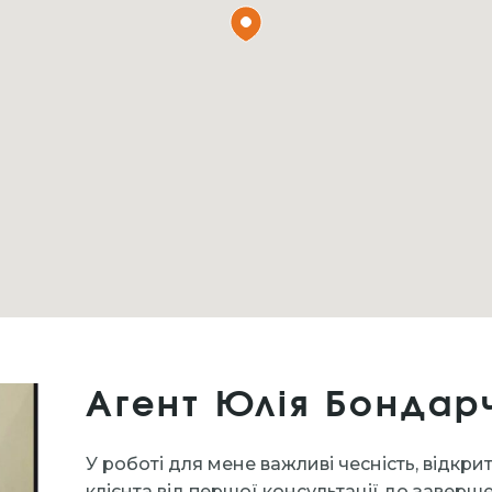
Агент Юлія Бондар
У роботі для мене важливі чесність, відкри
клієнта від першої консультації до заверше