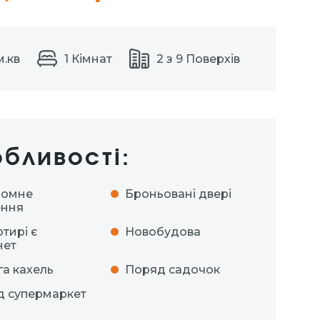
м.кв
1 Кімнат
2 з 9 Поверхів
бливості:
номне
Броньовані двері
ення
ртирі є
Новобудова
нет
га кахель
Поряд садочок
 супермаркет