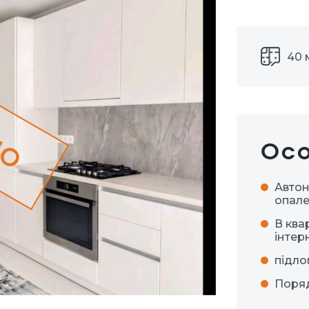
40 
но
Осо
Авто
опал
В ква
інтер
підло
Поряд