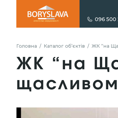
096 500 
Головна
/
Каталог об’єктів
/
ЖК “на Щ
ЖК “на Ща
щасливом