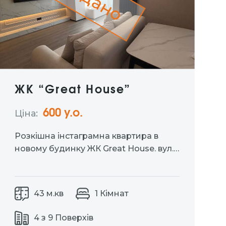
Здано
ЖК “Great House”
600 у.о.
Ціна:
Розкішна інстаграмна квартира в
новому будинку ЖК Great House. вул.
Київська 19. Зручний 4-й поверх,
площа — 43 м². Повністю
укомплектована всім необхідним:
43 м.кв
1 Кімнат
посудомийка, кондиціонер, духова
шафа, холодильник, кавоварка,
4 з 9 Поверхів
пральна машина. Комфорт, стиль і