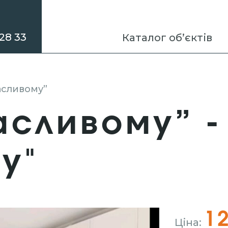
28 33
Каталог об’єктів
асливому”
сливому” -
у"
1
Ціна: