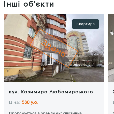
Інші об'єкти
Квартира
Здано
вул. Казимира Любомирського
Ціна:
530 y.о.
Пропонується в оренду ексклюзивна