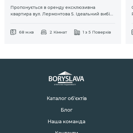
Пропонується в оренду ексклюзивна
квартира вул. Лермонтова 5. Ідеальний вибір
для тих хто цінує комфорт та приватність.
Окремий вхід дозволяє насолоджуватися
68 м.кв
2 Кімнат
1 з 5 Поверхів
затишком власного простору без зайвих
турбот. Індивідуальне паркомісце для вашого
автомобіля. Дизайнерський ремонт із
використанням натуральних матеріалів.
Кухня-студія та…
Каталог об’єктів
Блог
Наша команда