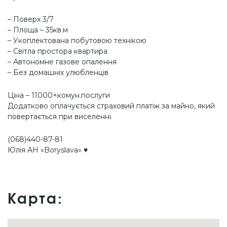
– Поверх 3/7
– Площа – 35кв.м
– Укоплектована побутовою технікою
– Світла простора квартира
– Автономне газове опалення
– Без домашніх улюбленців
Ціна – 11000+комун.послуги
Додатково оплачується страховий платіж за майно, який
повертається при виселенні.
(068)440-87-81
Юлія АН «Boryslava» ♥️
Карта: