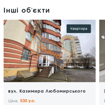
Інші об'єкти
Квартира
Здано
вул. Казимира Любомирського
Ціна:
530 y.о.