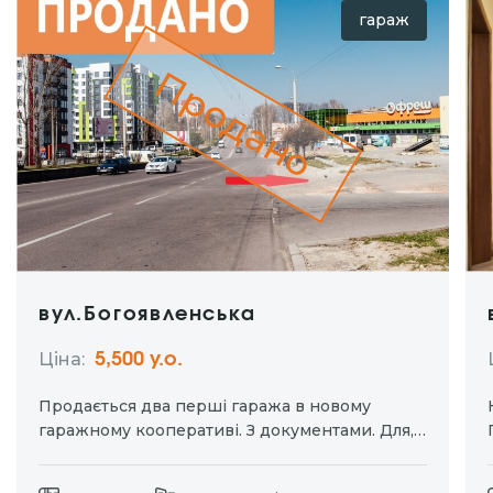
гараж
Продано
вул.Богоявленська
Ціна:
5,500 у.о.
Продається два перші гаража в новому
гаражному кооперативі. З документами. Для,
Вашого авто, або під майстерню. Площа
20кв.м, h – 3, 65 Цегляний, добротний,