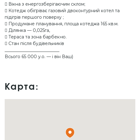
 Вікна з енергозберігаючим склом;
 Котедж обігріває газовий двоконтурний котел та
підігрів першого поверху ;
 Продумане планування, площа котеджа 165 кв.м.
 Ділянка — 0,025га,
 Тераса та зона барбек»ю.
 Стан після будівельників
_________________________
Всього 65 000 у.о. — і він Ваш)
Карта: