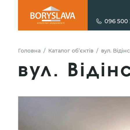
096 500 
Головна
/
Каталог об’єктів
/
вул. Відін
вул. Відін