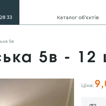
28 33
Каталог об’єктів
ська 5в
ська 5в - 12
9,
Ціна: