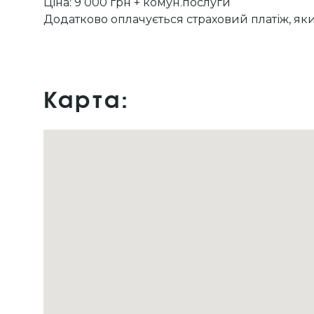
Ціна: 9 000 грн + комун.послуги
Додатково оплачується страховий платіж, як
Карта: