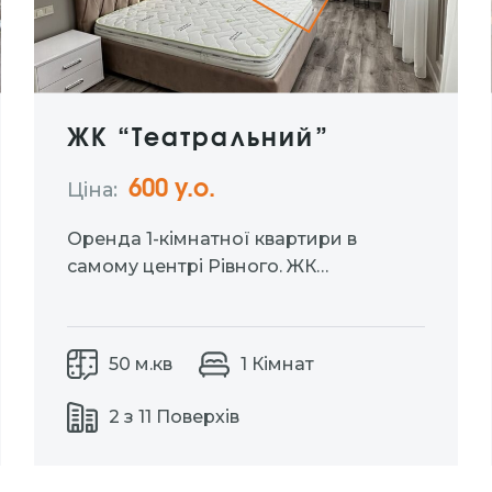
ЖК “Театральний”
600 у.о.
Ціна:
Оренда 1-кімнатної квартири в
самому центрі Рівного. ЖК
«Театральний» Поверх: 2 із 11. Площа:
50 м2. Дизайнерський ремонт,
сучасна техніка та атмосфера
50 м.кв
1 Кімнат
розкоші в кожній деталі. Ціна: 600$ +
комун.послуги
2 з 11 Поверхів