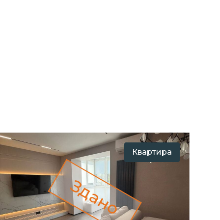
Квартира
Здано