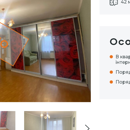
42 
но
Осо
В ква
інтер
Поря
Поря