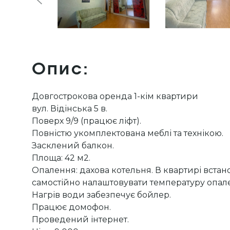
Опис:
Довгострокова оренда 1-кім квартири
вул. Відінська 5 в.
Поверх 9/9 (працює ліфт).
Повністю укомплектована меблі та технікою.
Засклений балкон.
Площа: 42 м2.
Опалення: дахова котельня. В квартирі вста
самостійно налаштовувати температуру опал
Нагрів води забезпечує бойлер.
Працює домофон.
Проведений інтернет.