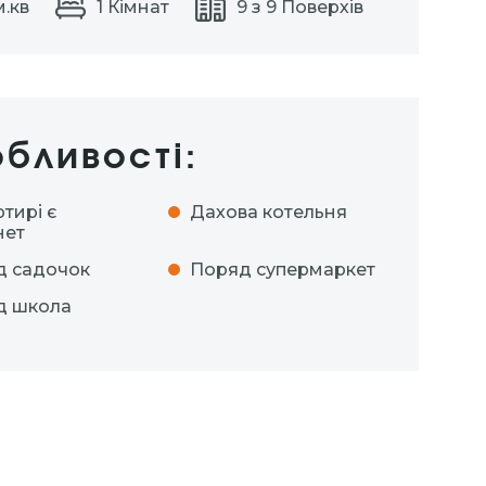
м.кв
1 Кімнат
9 з 9 Поверхів
бливості:
ртирі є
Дахова котельня
нет
д садочок
Поряд супермаркет
д школа