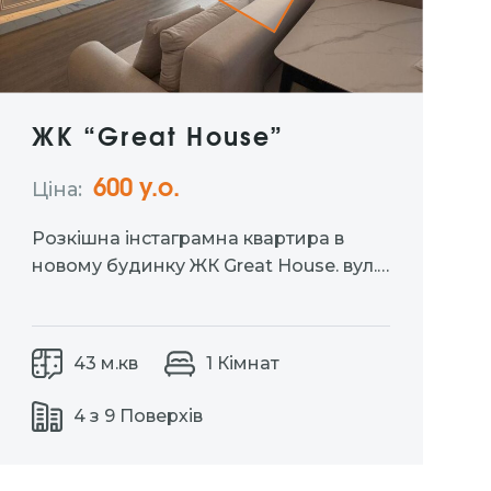
ЖК “Great House”
600 у.о.
Ціна:
Розкішна інстаграмна квартира в
новому будинку ЖК Great House. вул.
Київська 19. Зручний 4-й поверх,
площа — 43 м². Повністю
укомплектована всім необхідним:
43 м.кв
1 Кімнат
посудомийка, кондиціонер, духова
шафа, холодильник, кавоварка,
4 з 9 Поверхів
пральна машина. Комфорт, стиль і
зручне розташування — все, що
потрібно…