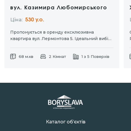
вул. Казимира Любомирського
Ціна:
530 y.о.
Пропонується в оренду ексклюзивна
квартира вул. Лермонтова 5. Ідеальний вибір
для тих хто цінує комфорт та приватність.
Окремий вхід дозволяє насолоджуватися
68 м.кв
2 Кімнат
1 з 5 Поверхів
затишком власного простору без зайвих
турбот. Індивідуальне паркомісце для вашого
автомобіля. Дизайнерський ремонт із
використанням натуральних матеріалів.
Кухня-студія та…
Каталог об’єктів