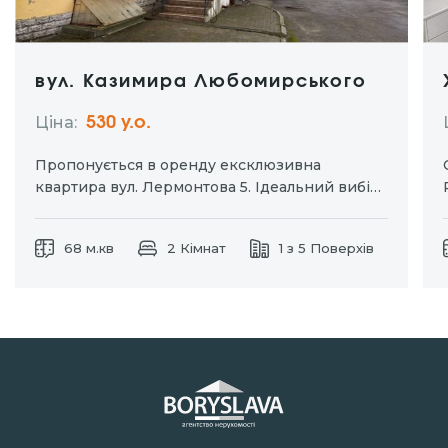
вул. Казимира Любомирського
Ціна:
530 y.о.
Пропонується в оренду ексклюзивна
квартира вул. Лермонтова 5. Ідеальний вибір
для тих хто цінує комфорт та приватність.
Окремий вхід дозволяє насолоджуватися
68 м.кв
2 Кімнат
1 з 5 Поверхів
затишком власного простору без зайвих
турбот. Індивідуальне паркомісце для вашого
автомобіля. Дизайнерський ремонт із
використанням натуральних матеріалів.
Кухня-студія та…