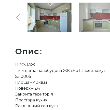
Опис:
ПРОДАЖ
1-кімнатна навобудова ЖК «На Щасливому»
55 000$
Площа – 40кв.м
Поверх – 2/4
Закрита територія
Простора кухня
Роздільний сан.вузл