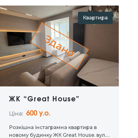
Квартира
Здано
ЖК “Great House”
600 у.о.
Ціна:
Розкішна інстаграмна квартира в
новому будинку ЖК Great House. вул.