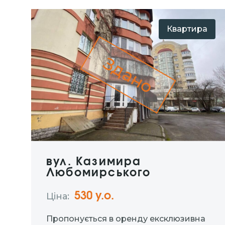
Квартира
Здано
вул. Казимира
Любомирського
530 y.о.
Ціна:
Пропонується в оренду ексклюзивна