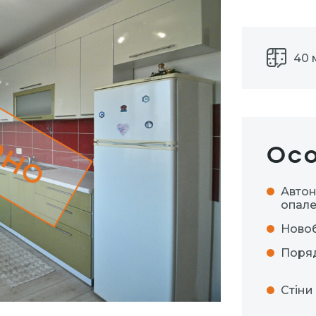
40 
ано
Осо
Авто
опал
Ново
Поряд
Стіни 