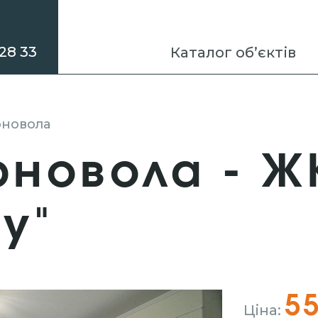
28 33
Каталог об’єктів
орновола
орновола - Ж
у"
55
Ціна: