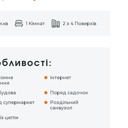
м.кв
1 Кімнат
2 з 4 Поверхів
бливості:
номне
Інтернет
ення
будова
Поряд садочок
 супермаркет
Роздільний
санвузол
із цегли