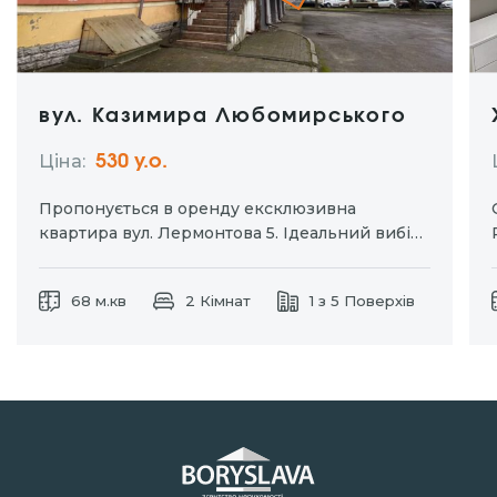
вул. Казимира Любомирського
Ціна:
530 y.о.
Пропонується в оренду ексклюзивна
квартира вул. Лермонтова 5. Ідеальний вибір
для тих хто цінує комфорт та приватність.
Окремий вхід дозволяє насолоджуватися
68 м.кв
2 Кімнат
1 з 5 Поверхів
затишком власного простору без зайвих
турбот. Індивідуальне паркомісце для вашого
автомобіля. Дизайнерський ремонт із
використанням натуральних матеріалів.
Кухня-студія та…