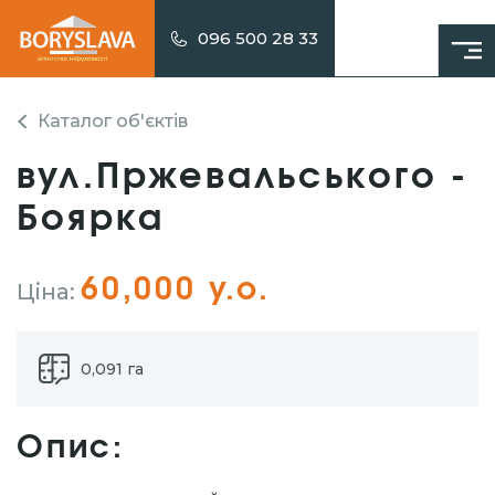
096 500 28 33
Каталог об'єктів
вул.Пржевальського -
Боярка
60,000 у.о.
Ціна:
0,091 га
Опис: