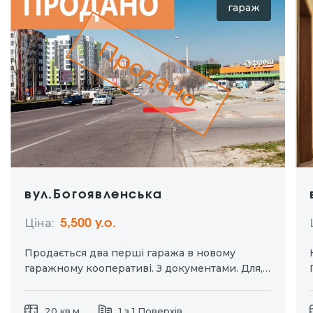
гараж
Продано
вул.Богоявленська
Ціна:
5,500 у.о.
Продається два перші гаража в новому
гаражному кооперативі. З документами. Для,
Вашого авто, або під майстерню. Площа
20кв.м, h – 3, 65 Цегляний, добротний,
20 кв.м.
1 з 1 Поверхів