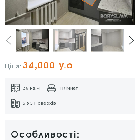
34,000 у.о
Ціна:
36 кв.м
1 Кімнат
5 з 5 Поверхів
Особливості: