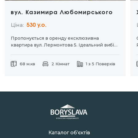
вул. Казимира Любомирського
Ціна:
530 y.о.
Пропонується в оренду ексклюзивна
квартира вул. Лермонтова 5. Ідеальний вибір
для тих хто цінує комфорт та приватність.
Окремий вхід дозволяє насолоджуватися
68 м.кв
2 Кімнат
1 з 5 Поверхів
затишком власного простору без зайвих
турбот. Індивідуальне паркомісце для вашого
автомобіля. Дизайнерський ремонт із
використанням натуральних матеріалів.
Кухня-студія та…
Каталог об’єктів