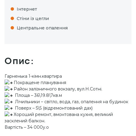
Інтернет
Стіни із цегли
Центральне опалення
Опис:
Гарненька 1-кімн.квартира
Покращене планування
Район залізничного вокзалу, вул.Н.Сотні.
Площа – 36\19.8\7кв.м
Лічильники – світло, вода, газ, опалення на будинок
Поверх – 5\5 (відремонтований дах)
Хороший ремонт, вмонтована кухня, великий
засклений балкон.
Вартість – 34 000у.о