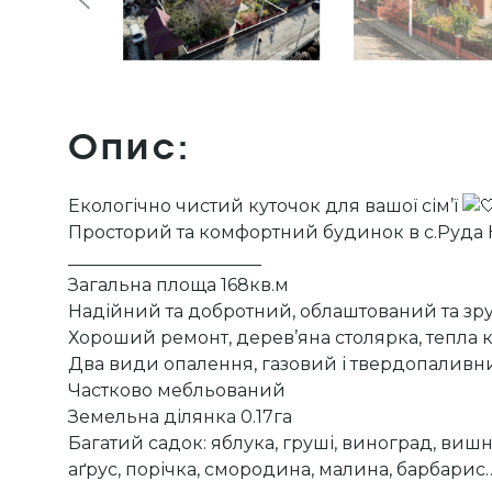
Опис:
Екологічно чистий куточок для вашої сім’ї
Просторий та комфортний будинок в с.Руда 
______________________
Загальна площа 168кв.м
Надійний та добротний, облаштований та зр
Хороший ремонт, дерев’яна столярка, тепла к
Два види опалення, газовий і твердопаливн
Частково мебльований
Земельна ділянка 0.17га
Багатий садок: яблука, груші, виноград, вишн
аґрус, порічка, смородина, малина, барбарис