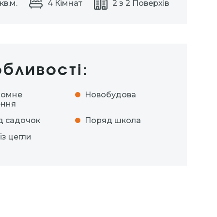
кв.м.
4 Кімнат
2 з 2 Поверхів
бливості:
номне
Новобудова
ення
д садочок
Поряд школа
із цегли