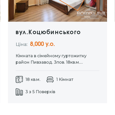
вул.Коцюбинського
8,000 у.о.
Ціна:
Кімната в сімейному гуртожитку
район Пивзавод. 3пов. 18кв.м.
Перепланована, ремонт,
укомплектована меблями та
18 кв.м.
1 Кімнат
побутовою технікою. Блочний тип,
спільна кухня, с\в, душова, коридор,
3 з 5 Поверхів
пральна кімната.