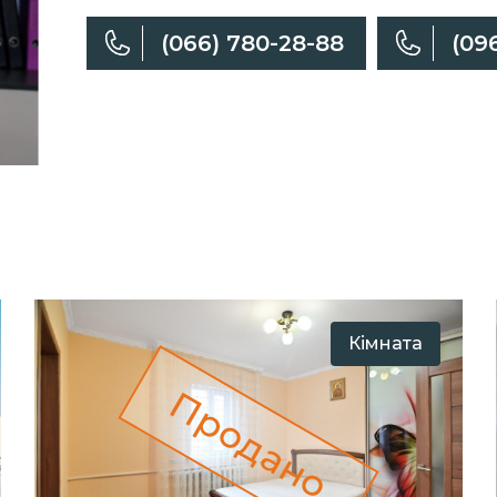
(066) 780-28-88
(09
Кімната
Продано