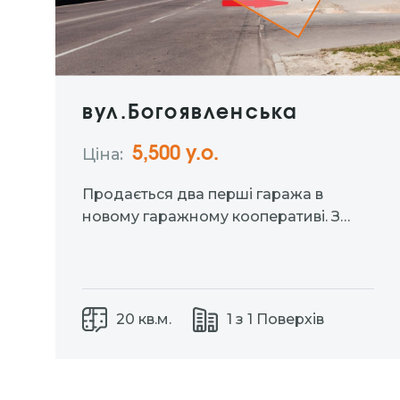
вул.Богоявленська
5,500 у.о.
Ціна:
Продається два перші гаража в
новому гаражному кооперативі. З
документами. Для, Вашого авто, або
під майстерню. Площа 20кв.м, h – 3, 65
Цегляний, добротний, панельне
перекриття, зовні поштукатурений.
20 кв.м.
1 з 1 Поверхів
Вартість одного – 5500$ Якщо Вам
дуже сподобається і Ви не готові…