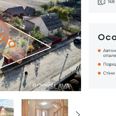
168 
ано
Осо
Авто
опал
Поря
Стіни 