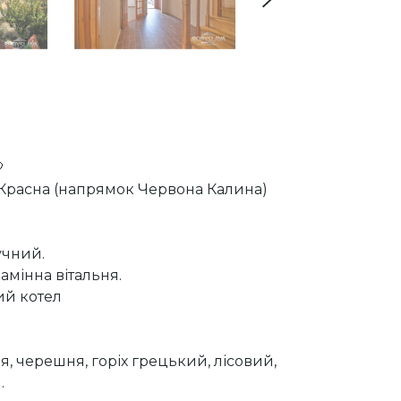
Красна (напрямок Червона Калина)
учний.
амінна вітальня.
ий котел
я, черешня, горіх грецький, лісовий,
…