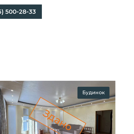
6) 500-28-33
Будинок
Здано