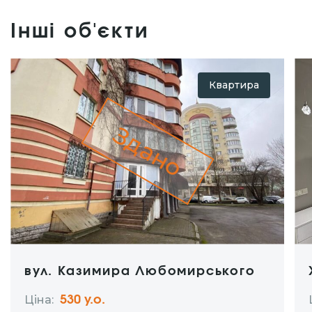
Інші об'єкти
Квартира
Здано
вул. Казимира Любомирського
Ціна:
530 y.о.