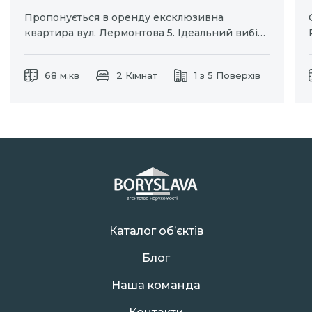
Пропонується в оренду ексклюзивна
квартира вул. Лермонтова 5. Ідеальний вибір
для тих хто цінує комфорт та приватність.
Окремий вхід дозволяє насолоджуватися
68 м.кв
2 Кімнат
1 з 5 Поверхів
затишком власного простору без зайвих
турбот. Індивідуальне паркомісце для вашого
автомобіля. Дизайнерський ремонт із
використанням натуральних матеріалів.
Кухня-студія та…
Каталог об’єктів
Блог
Наша команда