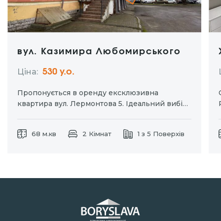
вул. Казимира Любомирського
Ціна:
530 y.о.
Пропонується в оренду ексклюзивна
квартира вул. Лермонтова 5. Ідеальний вибір
для тих хто цінує комфорт та приватність.
Окремий вхід дозволяє насолоджуватися
68 м.кв
2 Кімнат
1 з 5 Поверхів
затишком власного простору без зайвих
турбот. Індивідуальне паркомісце для вашого
автомобіля. Дизайнерський ремонт із
використанням натуральних матеріалів.
Кухня-студія та…