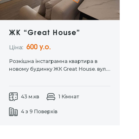
ЖК “Great House”
600 у.о.
Ціна:
Розкішна інстаграмна квартира в
новому будинку ЖК Great House. вул.
Київська 19. Зручний 4-й поверх,
площа — 43 м². Повністю
укомплектована всім необхідним:
43 м.кв
1 Кімнат
посудомийка, кондиціонер, духова
шафа, холодильник, кавоварка,
4 з 9 Поверхів
пральна машина. Комфорт, стиль і
зручне розташування — все, що
потрібно…