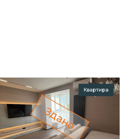
Квартира
Здано