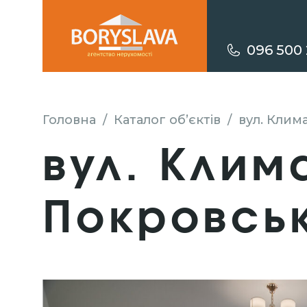
096 500 
Головна
/
Каталог об’єктів
/
вул. Клим
вул. Клим
Покровсь