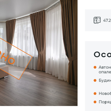
47.2
ано
Осо
Авто
опал
Будин
Ново
Поряд