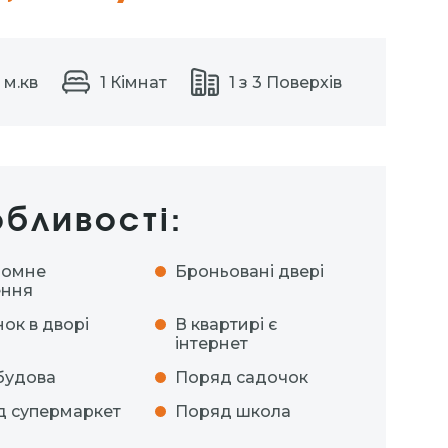
 м.кв
1 Кімнат
1 з 3 Поверхів
бливості:
номне
Броньовані двері
ення
ок в дворі
В квартирі є
інтернет
будова
Поряд садочок
 супермаркет
Поряд школа