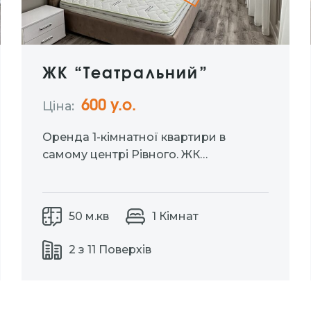
ЖК “Театральний”
600 у.о.
Ціна:
Оренда 1-кімнатної квартири в
самому центрі Рівного. ЖК
«Театральний» Поверх: 2 із 11. Площа:
50 м2. Дизайнерський ремонт,
сучасна техніка та атмосфера
50 м.кв
1 Кімнат
розкоші в кожній деталі. Ціна: 600$ +
комун.послуги
2 з 11 Поверхів