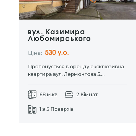
вул. Казимира
Любомирського
530 y.о.
Ціна:
Пропонується в оренду ексклюзивна
квартира вул. Лермонтова 5.
Ідеальний вибір для тих хто цінує
комфорт та приватність. Окремий вхід
68 м.кв
2 Кімнат
дозволяє насолоджуватися
затишком власного простору без
1 з 5 Поверхів
зайвих турбот. Індивідуальне
паркомісце для вашого автомобіля.
Дизайнерський ремонт із
використанням натуральних