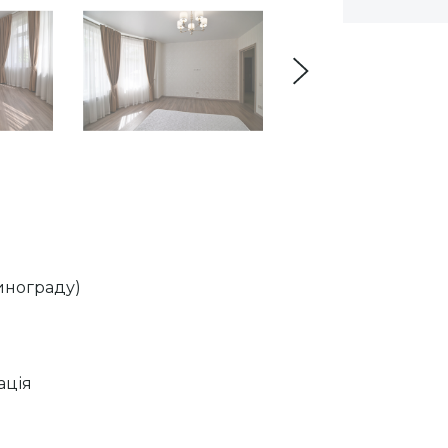
Винограду)
ація