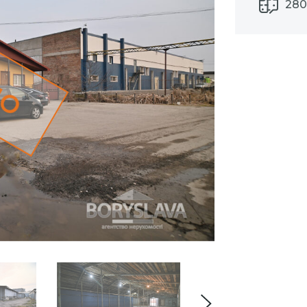
280
но