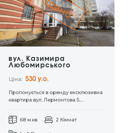
Здано
вул. Казимира
Любомирського
530 y.о.
Ціна:
Пропонується в оренду ексклюзивна
квартира вул. Лермонтова 5.
Ідеальний вибір для тих хто цінує
комфорт та приватність. Окремий вхід
68 м.кв
2 Кімнат
дозволяє насолоджуватися
затишком власного простору без