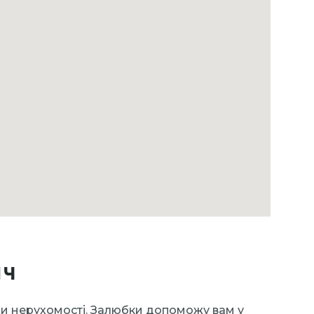
ич
ди нерухомості. Залюбки допоможу вам у