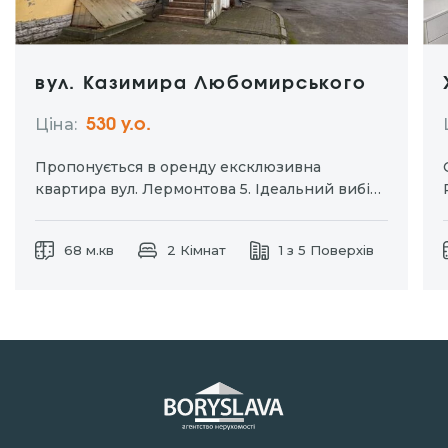
вул. Казимира Любомирського
Ціна:
530 y.о.
Пропонується в оренду ексклюзивна
квартира вул. Лермонтова 5. Ідеальний вибір
для тих хто цінує комфорт та приватність.
Окремий вхід дозволяє насолоджуватися
68 м.кв
2 Кімнат
1 з 5 Поверхів
затишком власного простору без зайвих
турбот. Індивідуальне паркомісце для вашого
автомобіля. Дизайнерський ремонт із
використанням натуральних матеріалів.
Кухня-студія та…