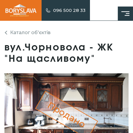
096 500 28 33
Каталог об'єктів
вул.Чорновола - ЖК
"На щасливому"
Продано