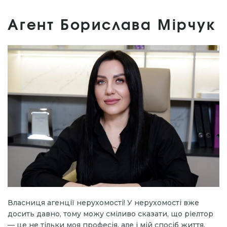
Агент Борислава Мірчук
Власниця агенції нерухомості! У нерухомості вже
досить давно, тому можу сміливо сказати, що ріелтор
— це не тільки моя професія, але і мій спосіб життя.