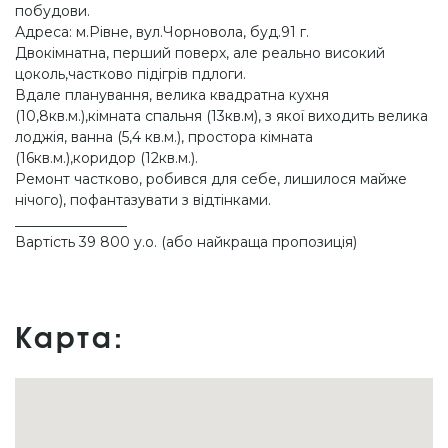
побудови.
Адреса: м.Рівне, вул.Чорновола, буд.91 г.
Двокімнатна, перший поверх, але реально високий
цоколь,частково підігрів пдлоги.
Вдале планування, велика квадратна кухня
(10,8кв.м.),кімната спальня (13кв.м), з якої виходить велика
лоджія, ванна (5,4 кв.м.), простора кімната
(16кв.м.),коридор (12кв.м.).
Ремонт частково, робився для себе, лишилося майже
нічого), пофантазувати з відтінками.
________________
Вартість 39 800 у.о. (або найкраща пропозиція)
Карта: