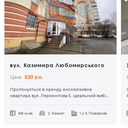
Здано
вул. Казимира Любомирського
Ціна:
530 y.о.
Пропонується в оренду ексклюзивна
квартира вул. Лермонтова 5. Ідеальний вибір
для тих хто цінує комфорт та приватність.
Окремий вхід дозволяє насолоджуватися
68 м.кв
2 Кімнат
1 з 5 Поверхів
затишком власного простору без зайвих
турбот. Індивідуальне паркомісце для вашого
автомобіля. Дизайнерський ремонт із