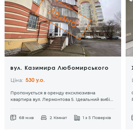
Здано
вул. Казимира Любомирського
Ціна:
530 y.о.
Пропонується в оренду ексклюзивна
квартира вул. Лермонтова 5. Ідеальний вибір
для тих хто цінує комфорт та приватність.
Окремий вхід дозволяє насолоджуватися
68 м.кв
2 Кімнат
1 з 5 Поверхів
затишком власного простору без зайвих
турбот. Індивідуальне паркомісце для вашого
автомобіля. Дизайнерський ремонт із