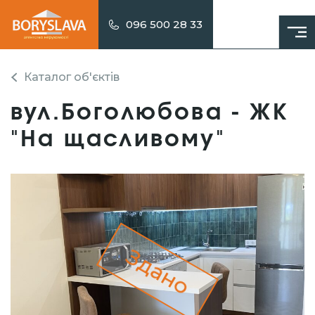
096 500 28 33
Каталог об'єктів
вул.Боголюбова - ЖК
"На щасливому"
Здано