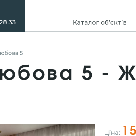
28 33
Каталог об’єктів
любова 5
любова 5 - 
"
1
Ціна: