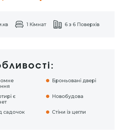
м.кв
1 Кімнат
6 з 6 Поверхів
бливості:
номне
Броньовані двері
ення
ртирі є
Новобудова
нет
д садочок
Стіни із цегли