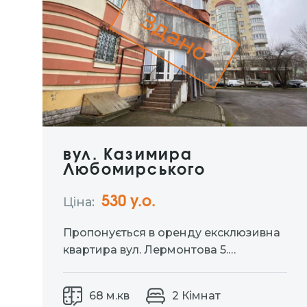
Здано
вул. Казимира
Любомирського
530 y.о.
Ціна:
Пропонується в оренду ексклюзивна
квартира вул. Лермонтова 5.
Ідеальний вибір для тих хто цінує
комфорт та приватність. Окремий вхід
68 м.кв
2 Кімнат
дозволяє насолоджуватися