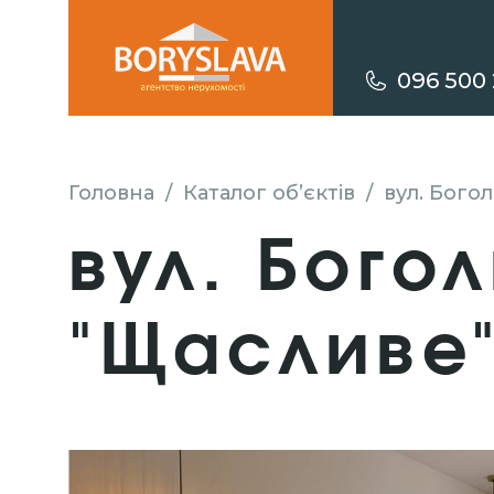
096 500 
Головна
/
Каталог об’єктів
/
вул. Бого
вул. Бого
"Щасливе