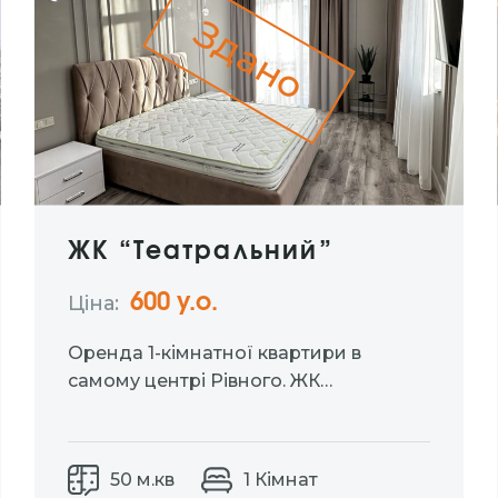
Здано
ЖК “Театральний”
600 у.о.
Ціна:
Оренда 1-кімнатної квартири в
самому центрі Рівного. ЖК
«Театральний» Поверх: 2 із 11. Площа:
50 м2. Дизайнерський ремонт,
сучасна техніка та атмосфера
50 м.кв
1 Кімнат
розкоші в кожній деталі. Ціна: 600$ +