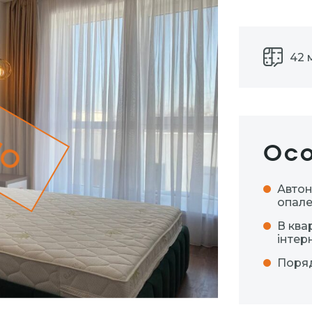
42 
но
Осо
Авто
опал
В ква
інтер
Поря