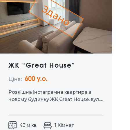
Здано
ЖК “Great House”
600 у.о.
Ціна:
Розкішна інстаграмна квартира в
новому будинку ЖК Great House. вул.
Київська 19. Зручний 4-й поверх,
площа — 43 м². Повністю
укомплектована всім необхідним:
43 м.кв
1 Кімнат
посудомийка, кондиціонер, духова