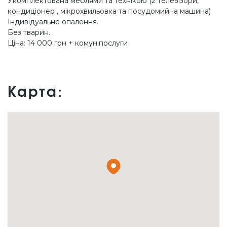
Укомплектована меблями та технікою (2 телевізори,
кондиціонер , мікрохвильовка та посудомийна машина)
Індивідуальне опалення.
Без тварин.
Ціна: 14 000 грн + комун.послуги
Карта: