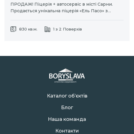
ПРОДАЖ! Піцерія + автосервіс в місті Сарни.
Продається унікальна піцерія «Ель Пасо» з
комплексом додаткових приміщень. Загальна
площа приміщення: 830 м2 Піцерія: Площа 156
830 кв.м.
1 з 2 Поверхів
м2 Два зали, + банкетний зал, до 80 посадочних
місць. Якісний ремонт, повністю укомплектована
сучасними меблями…
Каталог об’єктів
Блог
Наша команда
Контакти