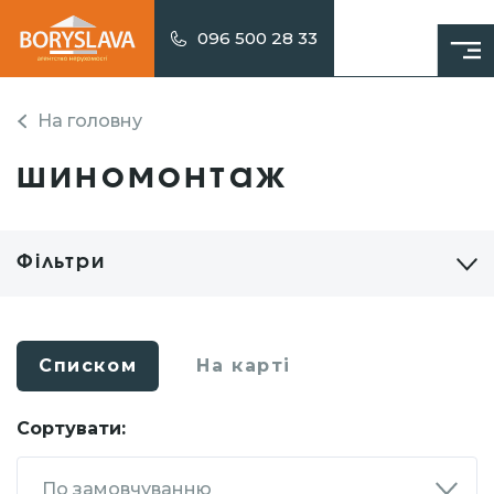
096 500 28 33
На головну
шиномонтаж
Фільтри
Списком
На карті
Сортувати:
По замовчуванню