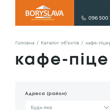
096 500 
Головна
/
Каталог об’єктів
/
кафе-піце
кафе-піце
Адреса (район)
Будь-яка