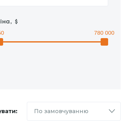
іна, $
50
780 000
увати:
По замовчуванню