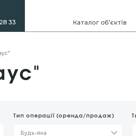
28 33
Каталог об’єктів
аус"
аус"
Тип операції (оренда/продаж)
Т
Будь-яка