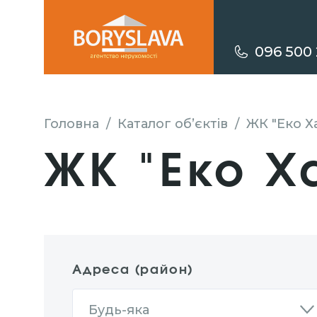
096 500 
Головна
/
Каталог об’єктів
/
ЖК "Еко Х
ЖК "Еко Х
Адреса (район)
Будь-яка