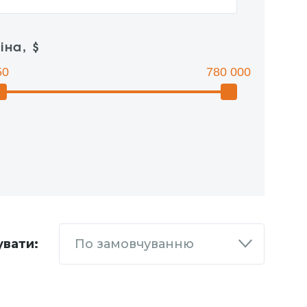
іна, $
50
780 000
увати:
По замовчуванню