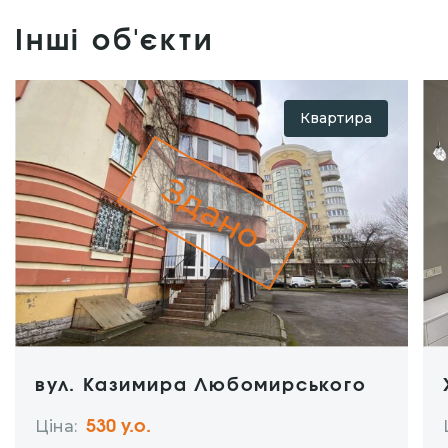
Інші об'єкти
Квартира
Здано
вул. Казимира Любомирського
Ціна:
530 y.о.