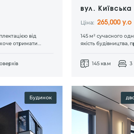
вул. Київська
265,000 у.о
Ціна:
плектацією від
145 м² сучасного од
 хоче отримати
якість будівництва, 
зові роботи.
комунікації.
Світло
ектрика 5 кВт (3
та каналізація.
Мон
Поверхів
145 кв.м
3
утеплений фасад.
Планування,…
Будинок
дво