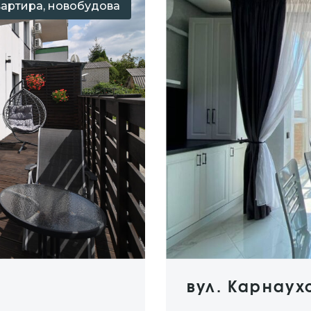
вартира, новобудова
вул. Карнаух