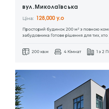
вул.Миколаївська
128,000 у.о
Ціна:
Просторий будинок 200 м² з повною ком
забудовника Готове рішення для тих, хто
якісний будинок без зайвих витрат на ба
Комплектація: * паркан по периметру * ел
200 кв.м
4 Кімнат
1 з 2 
фази) заведена в будинок *…