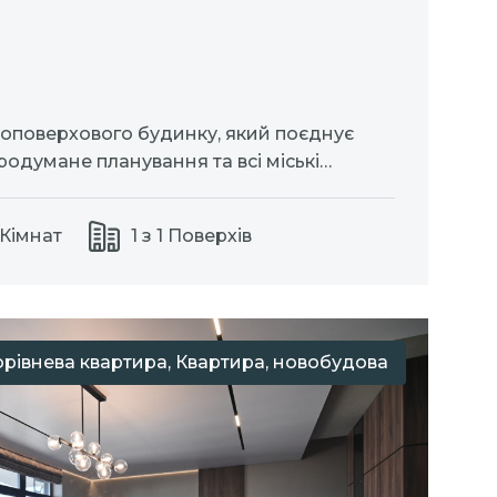
ноповерхового будинку, який поєднує
продумане планування та всі міські
 15 кВт (3 фази), газ, централізована вода
олітне перекриття, мембранна покрівля,
 Кімнат
1 з 1 Поверхів
Алюмінієві вікна та двері Aluprof.
рівнева квартира, Квартира, новобудова