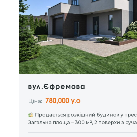
вул.Єфремова
780,000 у.о
Ціна:
Продається розкішний будинок у пре
Загальна площа – 300 м², 2 поверхи з суч
продуманим плануванням: • три кімнати 