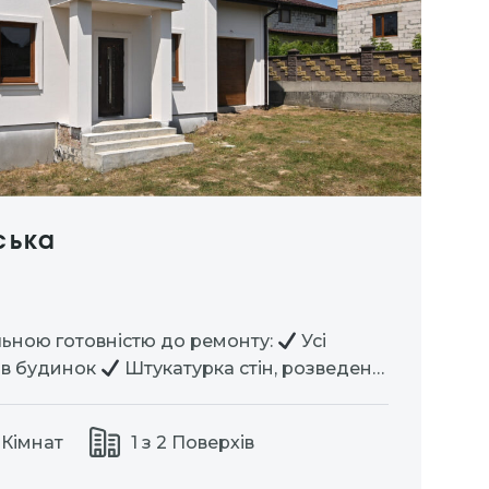
ська
ьною готовністю до ремонту:
Усі
і в будинок
Штукатурка стін, розведена
Бетонні сходи
Утеплене горище
ериметру ділянки
Переливний септик
 Кімнат
1 з 2 Поверхів
:
6…