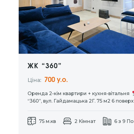
ЖК “360”
700 у.о.
Ціна:
Оренда 2-кім квартири + кухня-вітальня
“360”, вул. Гайдамацька 2Г. 75 м2 6 повер
газове опалення EcoFlow закрита терит
планування: дві окремі спальні, простора 
75 м.кв
2 Кімнат
6 з 9 П
окрема кладова, де розміщена пральна 
додаткове місце для…