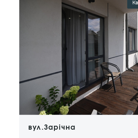
К
вул.Зарічна