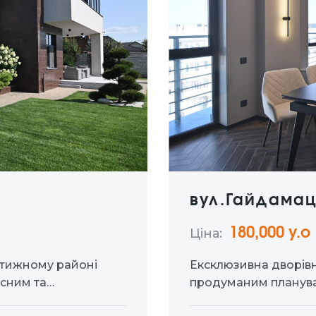
вул.Гайдама
180,000 у.о
Ціна:
стижному районі
Ексклюзивна дворівн
асним та
продуманим планува
та простора
наповнюють квартиру