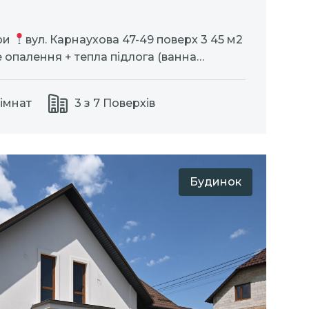
ири
вул. Карнаухова 47-49 поверх 3 45 м2
 опалення + тепла підлога (ванна
 зона підключений інтернет
лями та технікою (відеодомофон,
Кімнат
3 з 7 Поверхів
ашина, газова плита, духова шафа,
к, кондиціонер). Поруч розташована
Будинок