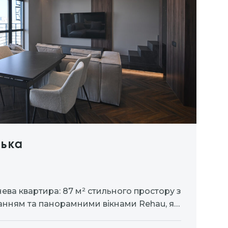
цька
ева квартира: 87 м² стильного простору з
нням та панорамними вікнами Rehau, які
 світлом.
2 санвузли
2 гардеробні