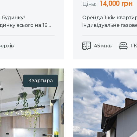
14,000 грн
Ціна:
 будинку!
Оренда 1-кім кварт
динку всього на 16
індивідуальне газове
мі кімнати
кімната) гардеробна
тераса
2 санвузли
Укомплектована меб
верхів
45 м.кв
1 
телевізор, пральна м
витяжка, холодильни
школа,…
Квартира