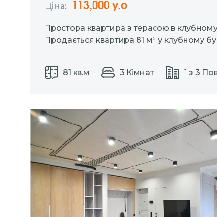
113,000 у.о
Ціна:
Простора квартира з терасою в клубному
Продається квартира 81 м² у клубному бу
квартир в елітному районі міста.
3 окре
простора кухня-студія
велика власна 
81 кв.м
3 Кімнат
1 з 3 По
сучасний ремонт, меблі…