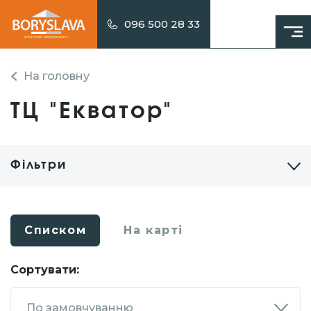
096 500 28 33
На головну
ТЦ "Екватор"
Фільтри
Списком
На карті
Сортувати:
По замовчуванню