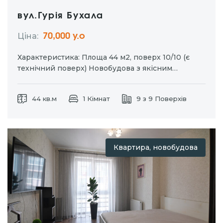
вул.Гурія Бухала
Ціна:
70,000 у.о
Характеристика: Площа 44 м2, поверх 10/10 (є
технічний поверх) Новобудова з якісним
ремонтом. Автономне газове опалення, квартира
повністю укомплектована меблями та побутовою
44 кв.м
1 Кімнат
9 з 9 Поверхів
технікою.
Квартира, новобудова