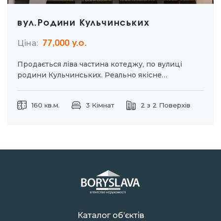
вул.Родини Кульчинських
Ціна:
77,000 у.о.
Продається ліва частина котеджу, по вулиці
родини Кульчинських. Реально якісне
будівництво, продуманий проект. Два поверхи,
площа- 160 кв.м. Стан після будівельників. Всі
160 кв.м.
3 Кімнат
2 з 2 Поверхів
міські комунікації, заведені в будинок.
Огороджений, ділянка — 0,05га. Цікаво!
Телефонуйте! Життя — це рух, рухайтеся у
напрямку…
Каталог об’єктів