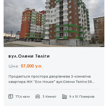
вул.Олени Теліги
Ціна:
57,000 у.о.
Продається простора дворівнева 3-кімнатна
квартира ЖК “Eco House” вул.Олени Теліги 59
Поверх: 8/9 Площа: 77, 4кв.м Ціна: 57000 –
автономне газове опалення – поверх 8/9 – три
77,4 кв.м
3 Кімнат
9 з 10 Поверхів
окремі кімнати – гардеробна – два св – два
балкони – гарний краєвид…