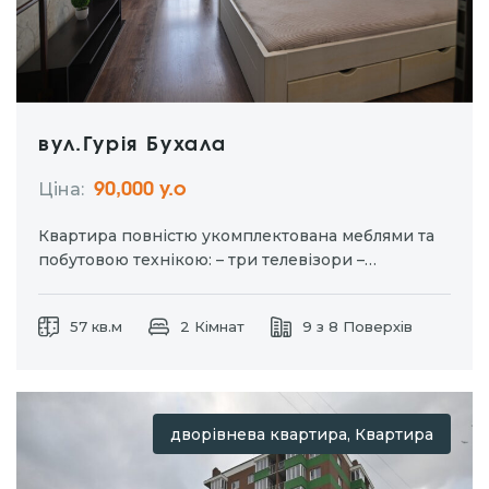
вул.Гурія Бухала
Ціна:
90,000 у.о
Квартира повністю укомплектована меблями та
побутовою технікою: – три телевізори –
холодильник – пральна машина – духова шафа –
газова варильна поверхня Зручна локація з
57 кв.м
2 Кімнат
9 з 8 Поверхів
розвиненою інфраструктурою: у пішій
доступності школи, садочки, кав’ярні,магазини,
відділення пошти, зупинки громадського
транспорту, ТРЦ ”…
дворівнева квартира, Квартира