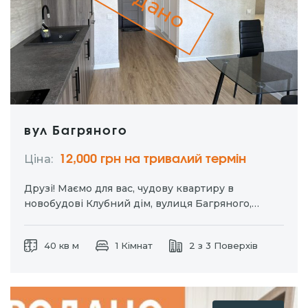
Здано
вул Багряного
Ціна:
12,000 грн на тривалий термін
Друзі! Маємо для вас, чудову квартиру в
новобудові Клубний дім, вулиця Багряного,
район Ювілейний Поверх 2/3 Автономне
опалення Ремонт, комфортний інтерʼєр Повністю
40 кв м
1 Кімнат
2 з 3 Поверхів
укомплектована 12 000грн + комун.послуги