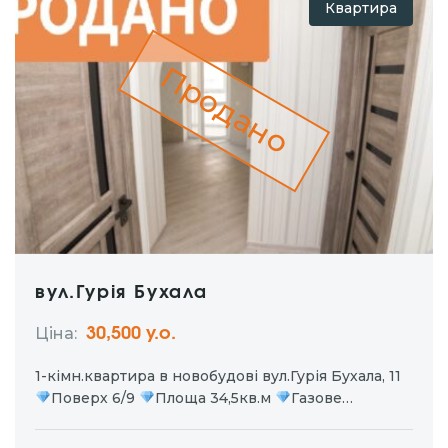
Квартира
Продано
вул.Гурія Бухала
Ціна:
30,500 у.о.
1-кімн.квартира в новобудові вул.Гурія Бухала, 11
Поверх 6/9
Площа 34,5кв.м
Газове
автономне опалення
Якісний ремонт
Лічильники на світло, газ, воду
Поруч школа,